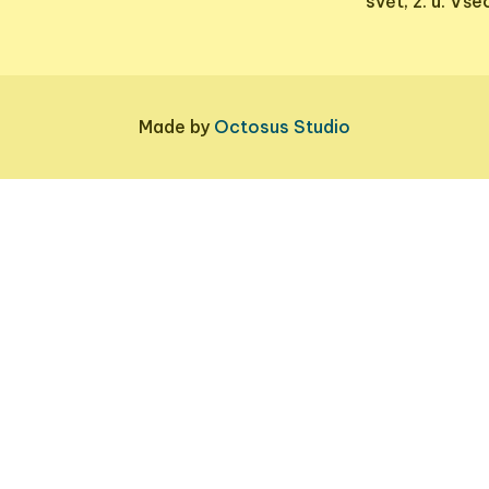
svět, z. ú. Vš
Made by
Octosus Studio