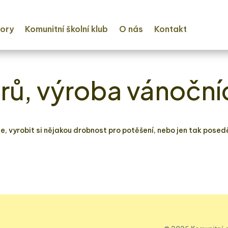
ory
Komunitní školní klub
O nás
Kontakt
orů, výroba vánoční
čaje, vyrobit si nějakou drobnost pro potěšení, nebo jen tak po