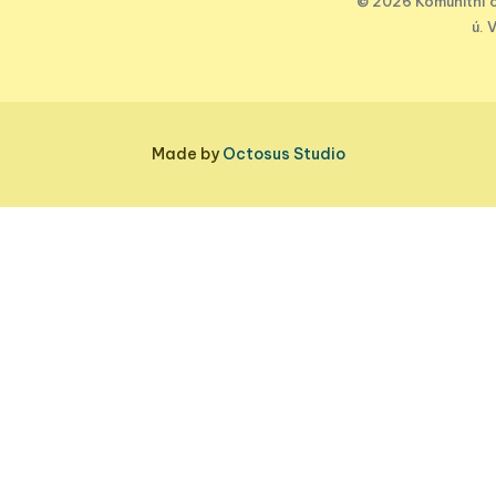
© 2026 Komunitní c
ú. 
Made by
Octosus Studio