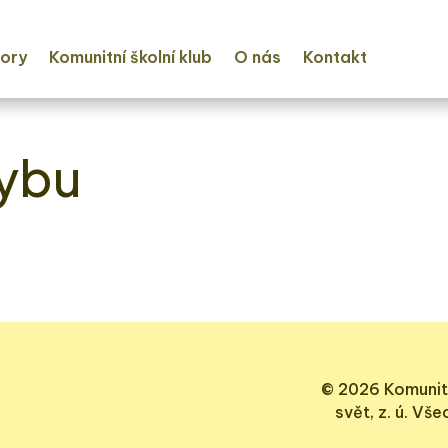
ory
Komunitní školní klub
O nás
Kontakt
hybu
© 2026 Komunit
svět, z. ú. Vš