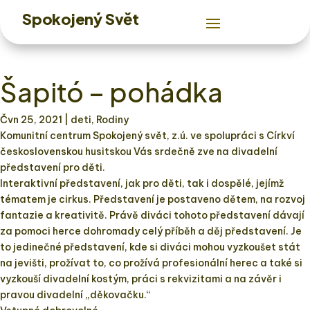
Spokojený Svět
Šapitó – pohádka
Čvn 25, 2021
| deti, Rodiny
Komunitní centrum Spokojený svět, z.ú. ve spolupráci s Církví
československou husitskou Vás srdečně zve na divadelní
představení pro děti.
Interaktivní představení, jak pro děti, tak i dospělé, jejímž
tématem je cirkus. Představení je postaveno dětem, na rozvoj
fantazie a kreativitě. Právě diváci tohoto představení dávají
za pomoci herce dohromady celý příběh a děj představení. Je
to jedinečné představení, kde si diváci mohou vyzkoušet stát
na jevišti, prožívat to, co prožívá profesionální herec a také si
vyzkouší divadelní kostým, práci s rekvizitami a na závěr i
pravou divadelní „děkovačku.“