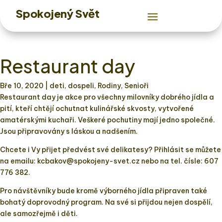
Spokojený Svět
Restaurant day
Bře 10, 2020
| deti, dospeli, Rodiny, Senioři
Restaurant day je akce pro všechny milovníky dobrého jídla a
pití, kteří chtějí ochutnat kulinářské skvosty, vytvořené
amatérskými kuchaři. Veškeré pochutiny mají jedno společné.
Jsou připravovány s láskou a nadšením.
Chcete i Vy přijet předvést své delikatesy? Přihlásit se můžete
na emailu: kcbakov@spokojeny-svet.cz nebo na tel. čísle: 607
776 382.
Pro návštěvníky bude kromě výborného jídla připraven také
bohatý doprovodný program. Na své si přijdou nejen dospělí,
ale samozřejmě i děti.