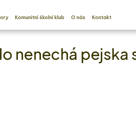
ory
Komunitní školní klub
O nás
Kontakt
o nenechá pejska 