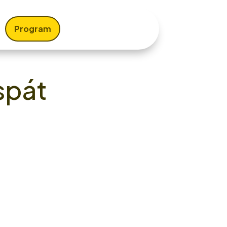
Program
spát