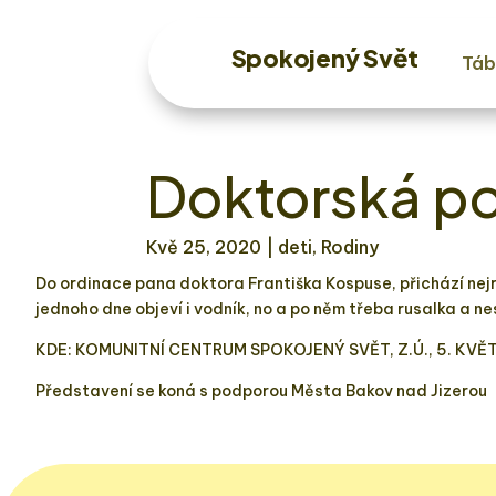
Spokojený Svět
Táb
Doktorská p
Kvě 25, 2020
| deti, Rodiny
Do ordinace pana doktora Františka Kospuse, přichází nejro
jednoho dne objeví i vodník, no a po něm třeba rusalka a 
KDE: KOMUNITNÍ CENTRUM SPOKOJENÝ SVĚT, Z.Ú., 5. KVĚT
Představení se koná s podporou Města Bakov nad Jizerou