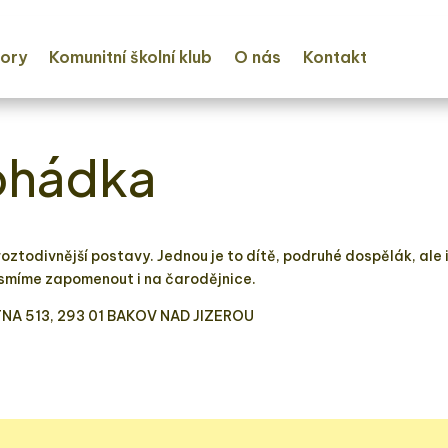
ory
Komunitní školní klub
O nás
Kontakt
ohádka
ztodivnější postavy. Jednou je to dítě, podruhé dospělák, ale i
nesmíme zapomenout i na čarodějnice.
NA 513, 293 01 BAKOV NAD JIZEROU