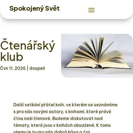
Spokojený Svět
Čtenářský
klub
Čvn 11, 2026
| dospeli
Další setkání přátel knih, ve kterém se seznámíme
s pro nás novými autory, s knihami, které právě
čtou naši členové. Budeme diskutovat nad
tématy, které jsou v knihách obsažené. K tomu
všemu je tu pro nás dobrá káva a čaj.